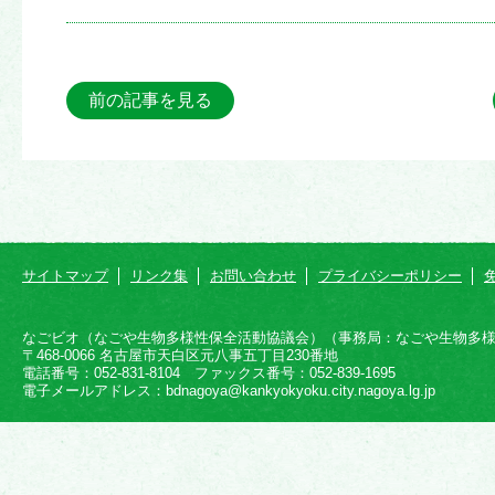
前の記事を見る
サイトマップ
リンク集
お問い合わせ
プライバシーポリシー
なごビオ（なごや生物多様性保全活動協議会）（事務局：なごや生物多
〒468-0066 名古屋市天白区元八事五丁目230番地
電話番号：052-831-8104 ファックス番号：052-839-1695
電子メールアドレス：bdnagoya@kankyokyoku.city.nagoya.lg.jp