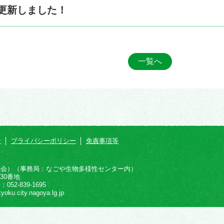
更新しました！
一覧へ
せ
プライバシーポリシー
免責事項等
議会）（事務局：なごや生物多様性センター内）
30番地
52-839-1695
city.nagoya.lg.jp