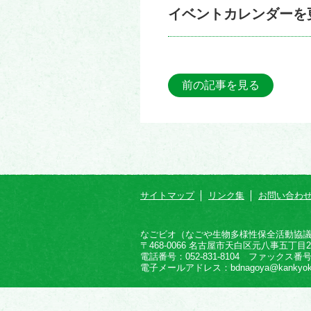
イベントカレンダーを
前の記事を見る
サイトマップ
リンク集
お問い合わ
なごビオ（なごや生物多様性保全活動協
〒468-0066 名古屋市天白区元八事五丁目2
電話番号：052-831-8104 ファックス番号：0
電子メールアドレス：bdnagoya@kankyokyoku.