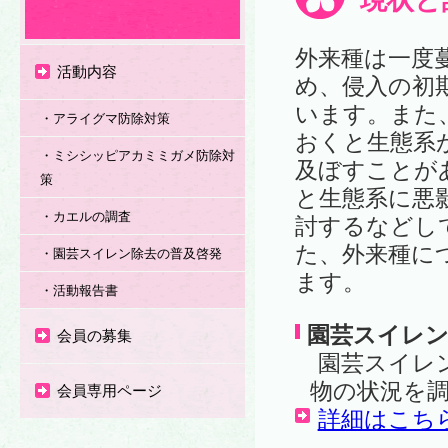
現状と
外来種は一度
活動内容
め、侵入の初
います。また
・アライグマ防除対策
おくと生態系
・ミシシッピアカミミガメ防除対
及ぼすことが
策
と生態系に悪
・カエルの調査
討するなどし
た、外来種に
・園芸スイレン除去の普及啓発
ます。
・活動報告書
園芸スイレン
会員の募集
園芸スイレン
物の状況を
会員専用ページ
詳細はこち