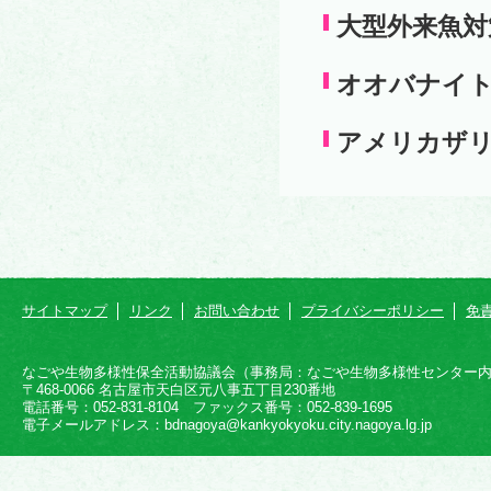
大型外来魚対
オオバナイ
アメリカザ
サイトマップ
リンク
お問い合わせ
プライバシーポリシー
免
なごや生物多様性保全活動協議会（事務局：なごや生物多様性センター
〒468-0066 名古屋市天白区元八事五丁目230番地
電話番号：052-831-8104 ファックス番号：052-839-1695
電子メールアドレス：bdnagoya@kankyokyoku.city.nagoya.lg.jp